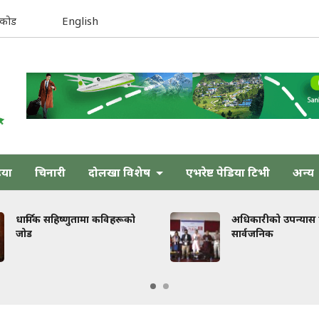
िकोड
English
िया
चिनारी
दोलखा विशेष
एभरेष्ट पेडिया टिभी
अन्य
धार्मिक सहिष्णुतामा कविहरूको
अधिकारीको उपन्यास ‘त
जोड
सार्वजनिक