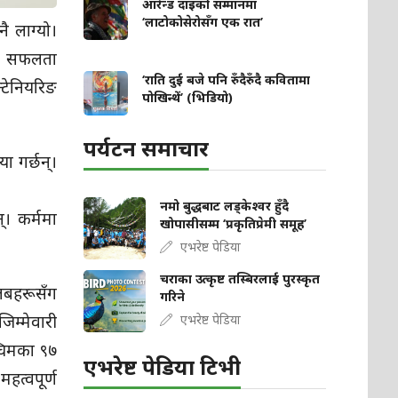
आरेन्ड दाइको सम्मानमा
‘लाटोकोसेरोसँग एक रात’
ै लाग्यो।
मा सफलता
‘राति दुई बजे पनि रुँदैरुँदै कवितामा
्टेनियरिङ
पोखिन्थें’ (भिडियो)
पर्यटन समाचार
ा गर्छन्।
नमो बुद्धबाट लड्केश्वर हुँदै
्। कर्ममा
खोपासीसम्म ‘प्रकृतिप्रेमी समूह’
एभरेष्ट पेडिया
चराका उत्कृष्ट तस्बिरलाई पुरस्कृत
्लबहरूसँग
गरिने
िम्मेवारी
एभरेष्ट पेडिया
्चिमका ९७
एभरेष्ट पेडिया टिभी
हत्वपूर्ण