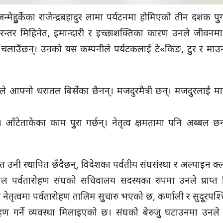
ेहुुर्केका राजेन्द्रबहादुर लामा पर्यटनमा होमिएको तीन दशक पुुग्न
रन्तर मिहिनेत, इमान्दारी र इच्छाशक्तिका कारण उनले जीवन
िम’ चलाउँछन्। उनको यस कम्पनीले पर्यटकलाई टे«किङ, टुुर र माउन
आफ्नो धरातल बिर्सेका छैनन्। मजदुरमैत्री छन्। मजदुुरलाई माय
 आँटेताकेका काम पुुरा गर्छन्। नेतृत्व क्षमतामा पनि अब्बल छन
 त उनी स्थापित छँदैछन्, विदेशका पर्वतीय संघसंस्था र अल्पाइन क
ाल पर्वतारोहण संघको सचिवालय सदस्यका रुपमा उनले प्राप्त ज
 नेतृत्वमा पर्वतारोहण तालिम सुुचारु भएको छ, कर्णाली र सुदूूरपश
हण गर्ने व्यवस्था मिलाइएको छ। संघको बेरुजुु घटाउनमा उनले म