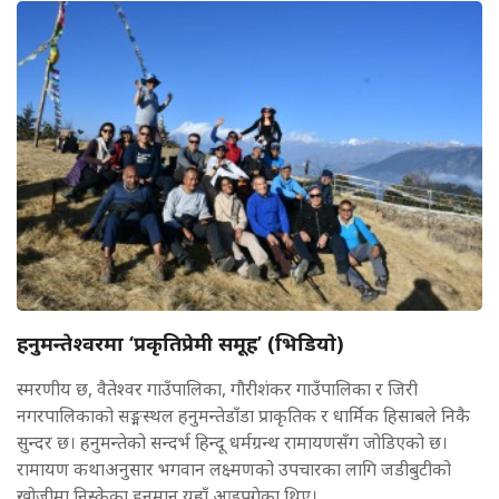
हनुमन्तेश्वरमा ‘प्रकृतिप्रेमी समूह’ (भिडियाे)
स्मरणीय छ, वैतेश्वर गाउँपालिका, गौरीशंकर गाउँपालिका र जिरी
नगरपालिकाको सङ्मस्थल हनुमन्तेडाँडा प्राकृतिक र धार्मिक हिसाबले निकै
सुन्दर छ। हनुमन्तेको सन्दर्भ हिन्दू धर्मग्रन्थ रामायणसँग जोडिएको छ।
रामायण कथाअनुसार भगवान लक्ष्मणको उपचारका लागि जडीबुटीको
खोजीमा निस्केका हुनुमान यहाँ आइपुगेका थिए।