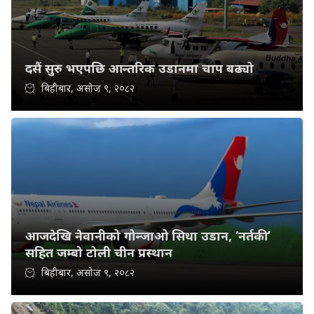
दसैं सुरु भएपछि आन्तरिक उडानमा चाप बढ्यो
बिहीबार, असोज ९, २०८२
आजदेखि नेवानीको गोन्जाओ सिधा उडान, ‘नर्तकी’
सहित जम्बो टोली चीन प्रस्थान
बिहीबार, असोज ९, २०८२