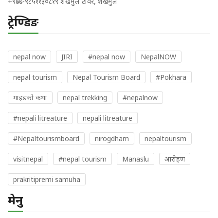
+९७७-९८५११३०८१९ शंखमुल टावर, शंखमुल
ट्रेण्डिङ
nepal now
JIRI
#nepal now
NepalNOW
nepal tourism
Nepal Tourism Board
#Pokhara
गाइडकाे कथा
nepal trekking
#nepalnow
#nepali litreature
nepali litreature
#Nepaltourismboard
nirogdham
nepaltourism
visitnepal
#nepal tourism
Manaslu
आराेहण
prakritipremi samuha
मेनु