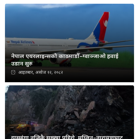
नेपाल एयरलाइन्सको काठमाडौँ–ग्वाञ्जाओ हवाई
उडान सुरु
आइतबार, असोज १२, २०८२
दासढुंगा नजिकै सुख्खा पहिरो, मुग्लिन–नारायणघाट