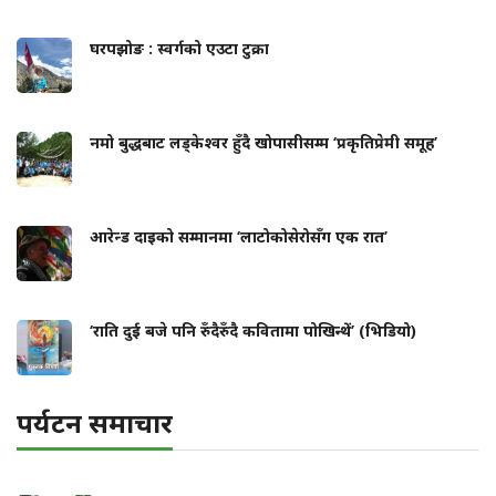
घरपझोङ : स्वर्गको एउटा टुक्रा
नमो बुद्धबाट लड्केश्वर हुँदै खोपासीसम्म ‘प्रकृतिप्रेमी समूह’
आरेन्ड दाइको सम्मानमा ‘लाटोकोसेरोसँग एक रात’
‘राति दुई बजे पनि रुँदैरुँदै कवितामा पोखिन्थें’ (भिडियो)
पर्यटन समाचार