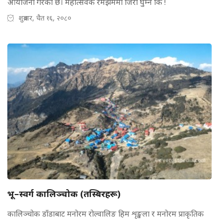
आयोजना गरेको छ। महोत्सवकै रमझममा जिरी घुम्ने कि !
शुक्रबार, चैत १६, २०८०
भू–स्वर्ग कालिञ्चोक (तस्बिरहरू)
कालिञ्चोक डाँडाबाट मनोरम रोल्वालिङ हिम शृङ्खला र मनोरम प्राकृतिक