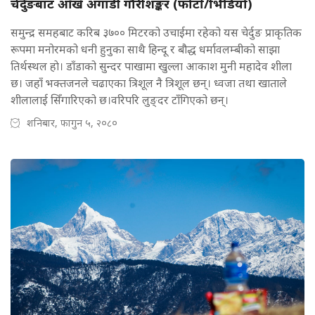
चेर्दुङबाट आँखै अगाडी गौरीशङ्कर (फोटाे/भिडियो)
समुन्द्र समहबाट करिब ३७०० मिटरको उचाईमा रहेको यस चेर्दुङ प्राकृतिक
रूपमा मनोरमको धनी हुनुका साथै हिन्दू र बौद्ध धर्मावलम्बीको साझा
तिर्थस्थल हाे। डाँडाको सुन्दर पाखामा खुल्ला आकाश मुनी महादेव शीला
छ। जहाँ भक्तजनले चढाएका त्रिशूल नै त्रिशूल छन्। ध्वजा तथा खाताले
शीलालाई सिँगारिएको छ।वरिपरि लुङ्दर टाँगिएको छन्।
शनिबार, फागुन ५, २०८०