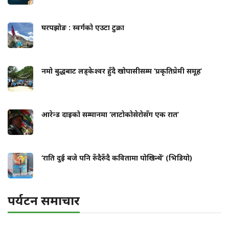
घरपझोङ : स्वर्गको एउटा टुक्रा
नमो बुद्धबाट लड्केश्वर हुँदै खोपासीसम्म ‘प्रकृतिप्रेमी समूह’
आरेन्ड दाइको सम्मानमा ‘लाटोकोसेरोसँग एक रात’
‘राति दुई बजे पनि रुँदैरुँदै कवितामा पोखिन्थें’ (भिडियो)
पर्यटन समाचार