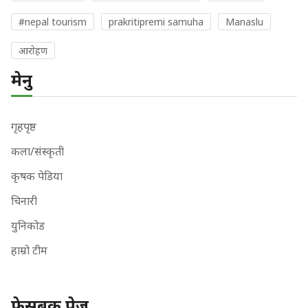
#nepal tourism
prakritipremi samuha
Manaslu
आराेहण
मेनु
गृहपृष्ठ
कला/संस्कृती
कृषक पेडिया
चिनारी
युनिकोड
हाम्रो टीम
फेसबुक पेज