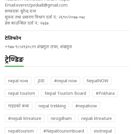
Email:
everestpedia8@gmail.com
सम्पादकः सुरेन्द्र राना
सूचना तथा प्रसारण विभाग दर्ता नं.: २६९०/२०७७-०७८
प्रेस काउन्सिल दर्ता नं.: २७३७
टेलिफोन
+९७७-९८५११३०८१९ शंखमुल टावर, शंखमुल
ट्रेण्डिङ
nepal now
JIRI
#nepal now
NepalNOW
nepal tourism
Nepal Tourism Board
#Pokhara
गाइडकाे कथा
nepal trekking
#nepalnow
#nepali litreature
nirogdham
nepali litreature
nepaltourism
#Nepaltourismboard
visitnepal