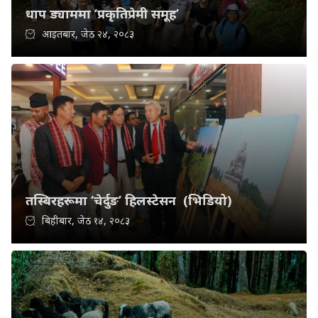
धाप ड्याममा ‘प्रकृतिप्रेमी समूह’
आइतबार, जेठ २४, २०८३
तस्बिरहरूमा ‘चेर्दुङ’ हिलस्टेसन (भिडियो)
बिहीबार, जेठ १४, २०८३