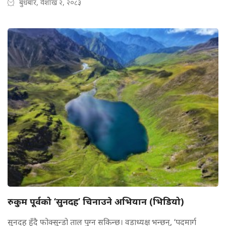
बुधबार, वैशाख २, २०८३
रुकुम पूर्वको ‘सुनदह’ चिनाउने अभियान (भिडियो)
सुनदह हुँदै फोक्सुन्डो ताल पुग्न सकिन्छ। वडाध्यक्ष भन्छन्, ‘पदमार्ग