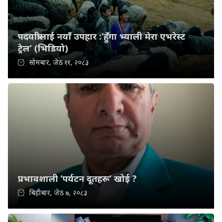
पदयात्रीलाई नयाँ उपहार :‘हुँगा भ्याली मेरा एभरेस्ट
ट्रेल’ (भिडियो)
सोमबार, जेठ ११, २०८३
प्रभावशाली ‘पर्यटन दूतहरू’ खोई ?
बिहीबार, जेठ ७, २०८३