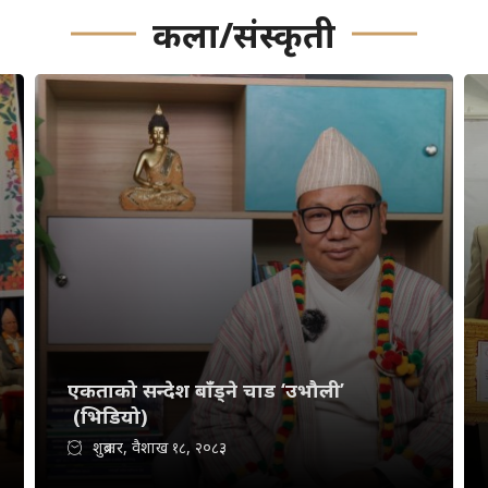
कला/संस्कृती
एकताको सन्देश बाँड्ने चाड ‘उभौली’
(भिडियो)
शुक्रबार, वैशाख १८, २०८३