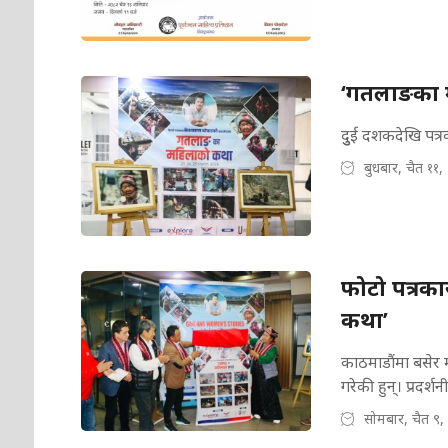
‘गतलाङका म
दुुई दशकदेखि पत्
बुधबार, चैत ११,
फोटो पत्रक
कथा’
काठमाडौंमा बसेर म
गरेकी हुन्। प्रदर्श
सोमबार, चैत ९,