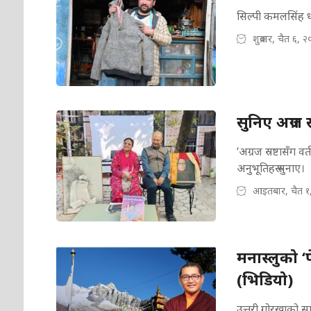
सिल्पी कमलसिंह धा
शुक्रबार, चैत ६, 
सुनिए अग्रज 
‘अग्रज स्रष्टासँग 
अनुभूतिहरू सुनाए।
आइतबार, चैत १
मनास्लुको ‘
(भिडियो)
उत्तरी गोरखाको सा