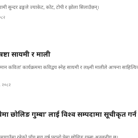
मी सुन्दर ढङ्गले ज्याकेट, कोट, टोपी र झोला सिलाउँछन्।
२०८२
स्रष्टा सायमी र माली
वर्तमान कविता’ कार्यक्रममा कविद्वय स्नेह सायमी र लक्ष्मी मालीले आफ्ना साहित्यि
, २०८२
पेमा छोलिङ गुम्बा’ लाई विश्व सम्पदामा सूचीकृत गर्
मागाउँमा रहेको पाँच सय वर्ष पुरानो पेमा छोलिङ गुम्बा अतुलनीय छ।