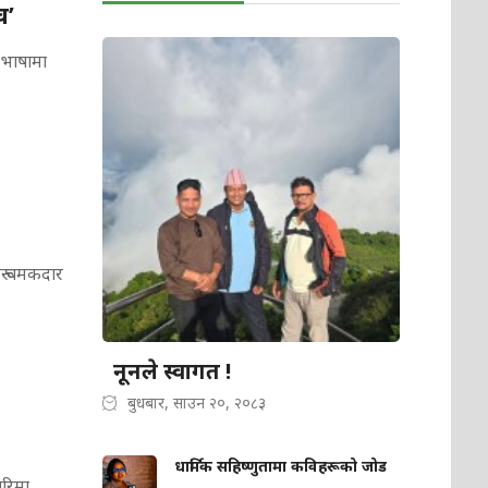
व’
ी भाषामा
हरू चमकदार
नूनले स्वागत !
बुधबार, साउन २०, २०८३
धार्मिक सहिष्णुतामा कविहरूको जोड
गरिमा