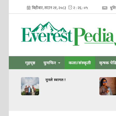
युन
गृहपृष्ठ
घुमफिर
कला/संस्कृती
कृषक पेड
नूनले स्वागत !
धार्मिक सहिष्
जोड