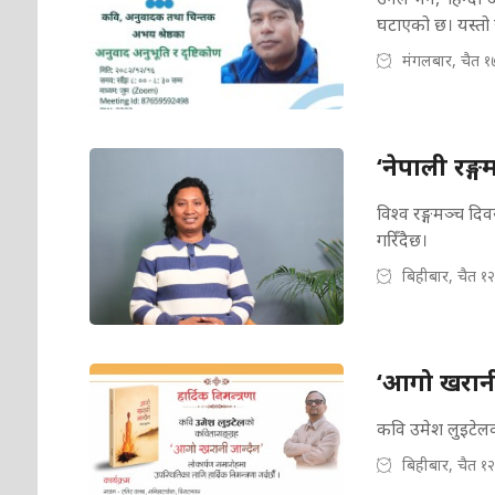
घटाएको छ। यस्तो 
मंगलबार, चैत १
‘नेपाली रङ
विश्व रङ्गमञ्च द
गरिँदैछ।
बिहीबार, चैत १
‘आगो खरानी 
कवि उमेश लुइटेल
बिहीबार, चैत १