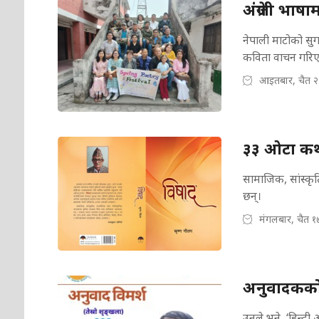
अंग्रेजी भा
नेपाली माटोको सुगन्
कविता वाचन गरि
आइतबार, चैत २
३३ ओटा कथा
सामाजिक, सांस्कृत
छन्।
मंगलबार, चैत १
अनुवादकको 
उनले भने, ‘हिन्दी 