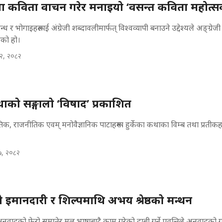
षामा कविता वाचन गरेर मनाइयो ‘वसन्त कविता महोत्स
ध र भोगाइहरूलाई अंग्रेजी शब्दावलीमार्फत् विश्वव्यापी बनाउने उद्देश्यले अङ्ग्रेज
एको हो।
२, २०८२
को सङ्गालो ‘विषाद’ प्रकाशित
िक, राजनीतिक एवम् मनोवैज्ञानिक पाटाहरूमा हुर्केका कथाका विम्ब तथा प्रतीक
७, २०८२
इमानदारी र शिल्पमाथि अभय श्रेष्ठको मन्थन
अनुवादको फेरो समातेर मूल भाषाबाटै काम गरेको दाबी गर्ने प्रवृत्तिले अनुवादको 