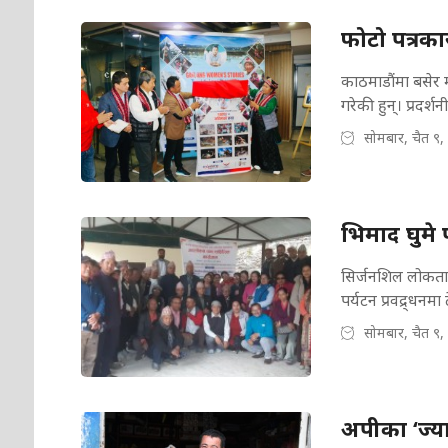
फोटो पत्रक
काठमाडौंमा बसेर म
गरेकी हुन्। प्रदर्श
सोमबार, चैत ९,
भिमाद घुमे
सिर्जनशिल लोकतान्
पर्यटन प्रवद्र्धनम
सोमबार, चैत ९,
अपीका ‘ज्या