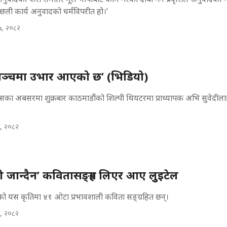
छली कार्य अनुवादको धर्मविपरीत हो।’
७, २०८२
्गमञ्चमा उभार आएको छ’ (भिडियो)
िवसका अबसरमा शुक्रबार काठमाडौंको शिल्पी थियटरमा प्राध्यापक अभि सुवेदीला
२, २०८२
जान्दैन’ कवितासङ्ग्रह लिएर आए लुुइटेल
को यस कृतिमा ४१ ओटा प्रभावशाली कविता सङ्ग्रहित छन्।
२, २०८२