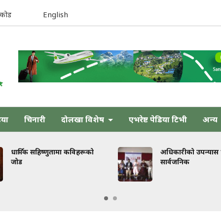
िकोड
English
िया
चिनारी
दोलखा विशेष
एभरेष्ट पेडिया टिभी
अन्य
णुतामा कविहरूको
अधिकारीको उपन्यास ‘तेजस्’
सार्वजनिक