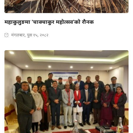
महाकुलुङमा ‘चाक्चाकुर महोत्सव’को रौनक
मंगलबार, पुस १५, २०८२