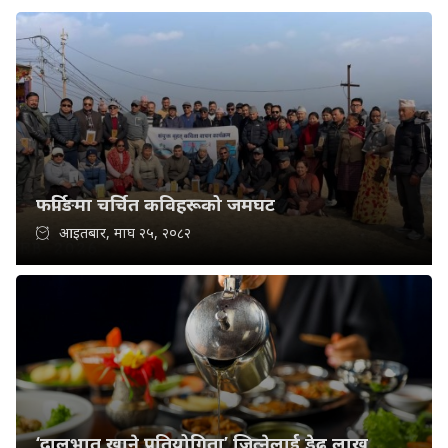
फर्पिङमा चर्चित कविहरूको जमघट
आइतबार, माघ २५, २०८२
‘दालभात खाने प्रतियोगिता’ जित्नेलाई डेढ लाख