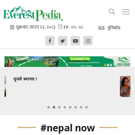
युनिकोड
धार्मिक सहिष्णुतामा कविहरूको जोड
#nepal now