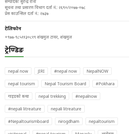
सम्पादकः सुरेन्द्र राना
सूचना तथा प्रसारण विभाग दर्ता नं.: २६९०/२०७७-०७८
प्रेस काउन्सिल दर्ता नं.: २७३७
टेलिफोन
+९७७-९८५११३०८१९ शंखमुल टावर, शंखमुल
ट्रेण्डिङ
nepal now
JIRI
#nepal now
NepalNOW
nepal tourism
Nepal Tourism Board
#Pokhara
गाइडकाे कथा
nepal trekking
#nepalnow
#nepali litreature
nepali litreature
#Nepaltourismboard
nirogdham
nepaltourism
visitnepal
#nepal tourism
Manaslu
आराेहण