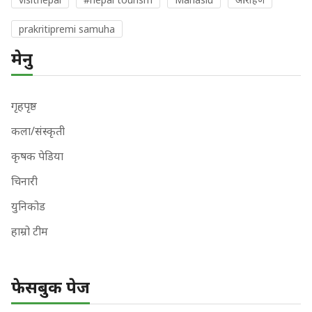
prakritipremi samuha
मेनु
गृहपृष्ठ
कला/संस्कृती
कृषक पेडिया
चिनारी
युनिकोड
हाम्रो टीम
फेसबुक पेज