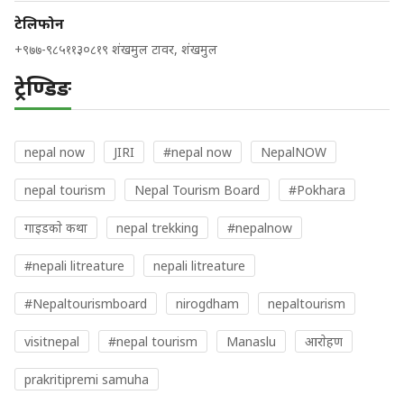
टेलिफोन
+९७७-९८५११३०८१९ शंखमुल टावर, शंखमुल
ट्रेण्डिङ
nepal now
JIRI
#nepal now
NepalNOW
nepal tourism
Nepal Tourism Board
#Pokhara
गाइडकाे कथा
nepal trekking
#nepalnow
#nepali litreature
nepali litreature
#Nepaltourismboard
nirogdham
nepaltourism
visitnepal
#nepal tourism
Manaslu
आराेहण
prakritipremi samuha