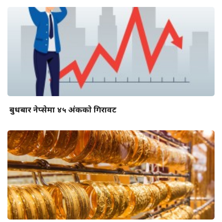
बुधबार नेप्सेमा ४५ अंककाे गिरावट