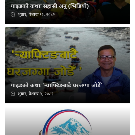
गाइडकाे कथाः सहासी अनु (भिडियाे)
शुक्रबार, वैशाख १२, २०८२
गाइडकाे कथाः ‘र्‍याफ्टिङबाटै घरजग्गा जोडेँ’
शुक्रबार, वैशाख ५, २०८२