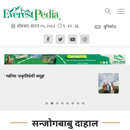
युनिकोड
नूनले स्वागत !
सन्जाेगबाबु दाहाल