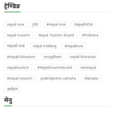
ट्रेण्डिङ
nepal now
JIRI
#nepal now
NepalNOW
nepal tourism
Nepal Tourism Board
#Pokhara
गाइडकाे कथा
nepal trekking
#nepalnow
#nepali litreature
nirogdham
nepali litreature
nepaltourism
#Nepaltourismboard
visitnepal
#nepal tourism
prakritipremi samuha
Manaslu
आराेहण
मेनु