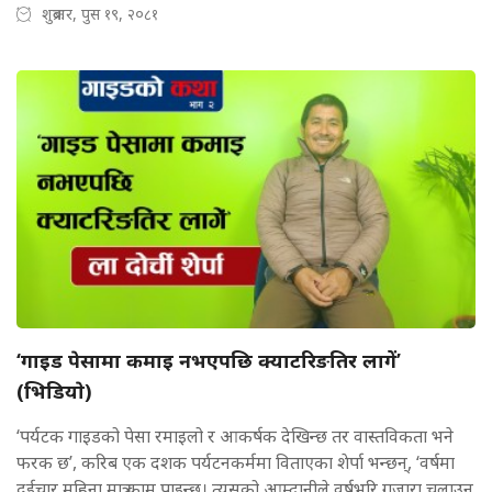
शुक्रबार, पुस १९, २०८१
‘गाइड पेसामा कमाइ नभएपछि क्याटरिङतिर लागें’
(भिडियाे)
‘पर्यटक गाइडको पेसा रमाइलो र आकर्षक देखिन्छ तर वास्तविकता भने
फरक छ’, करिब एक दशक पर्यटनकर्ममा विताएका शेर्पा भन्छन्, ‘वर्षमा
दुईचार महिना मात्र काम पाइन्छ। त्यसको आम्दानीले वर्षभरि गुजारा चलाउन