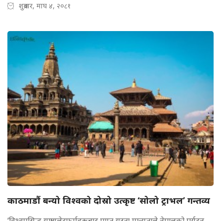
शुक्रबार, माघ ४, २०८१
काठमाडौं बन्यो विश्वको दोस्रो उत्कृष्ट ‘सोलो ट्राभल’ गन्तव्य
‘विश्वप्रसिद्ध यात्रा प्लेटफर्महरूबाट प्राप्त यस्ता मान्यताले नेपालको पर्यटन