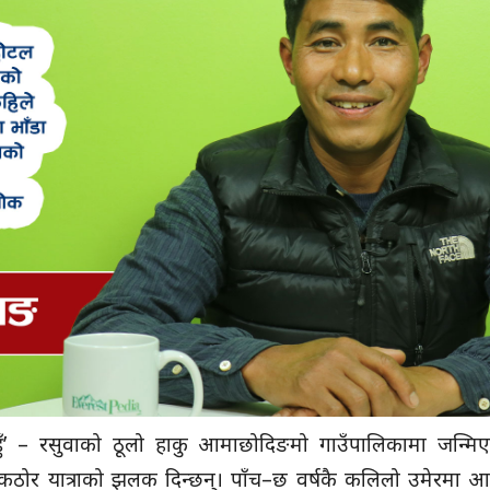
हुँ’ – रसुवाको ठूलो हाकु आमाछोदिङमो गाउँपालिकामा जन्मि
ठोर यात्राको झलक दिन्छन्। पाँच–छ वर्षकै कलिलो उमेरमा आ