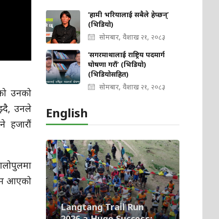
‘हामी भरियालाई सबैले हेप्छन्’
(भिडियो)
सोमबार, वैशाख २१, २०८३
‘सगरमाथालाई राष्ट्रिय पदमार्ग
घोषणा गरौं’ (भिडियो)
(भिडियोसहित)
सोमबार, वैशाख २१, २०८३
भएको उनको
्दै, उनले
English
े हजारौं
ालोपुलमा
सम्म आएको
Langtang Trail Run
2026 a Huge Success;