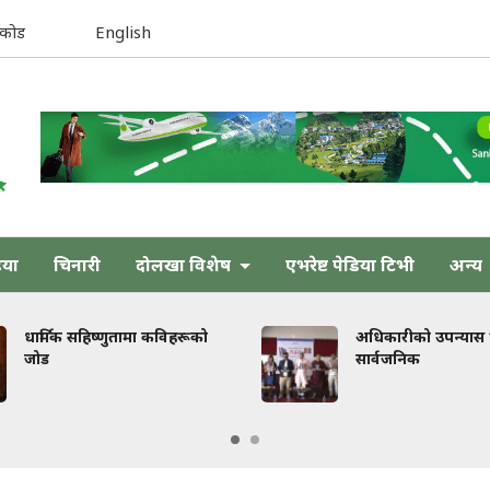
िकोड
English
िया
चिनारी
दोलखा विशेष
एभरेष्ट पेडिया टिभी
अन्य
हिष्णुतामा कविहरूको
अधिकारीको उपन्यास ‘तेजस्’
सार्वजनिक