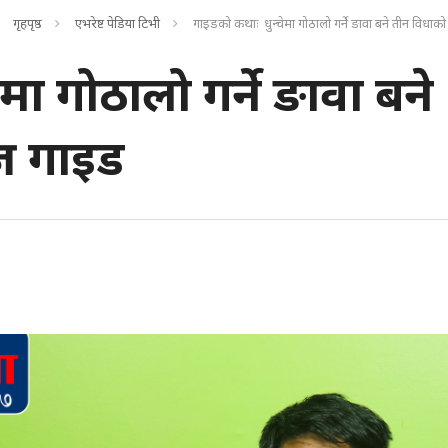
गृहपृष्ठ
एभरेष्ट पेडिया टिभी
गाइडको कथाः धुन्चेमा गोठालो गर्ने ङावा बने तीन विधाको
ा गोठालो गर्ने ङावा बने
्ञ गाइड