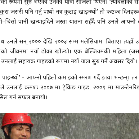
ाको रूपमा सुरु भएको उनको यात्रा सजिलो थिएन। ‘त्योबेलाको स
रा जसरी पनि गर्नु पथ्र्यो नत्र कुटाइ खाइन्थ्यो’ ती कष्टका दिनह
 तातो–चिसो पानी खन्याइदिने जस्ता यातना सहँदै पनि उनले आफ्न
ा साथ उनले सन् २००० देखि २००३ सम्म मलेसियामा बिताए। त्यहाँ उनल
को जीवनमा नयाँ ढोका खोल्यो। एक बेल्जियमकी महिला (ज
े उनलाई सहायक गाइडको रूपमा नयाँ यात्रा सुरु गर्ने अवसर दियो।
म पाइन्थ्यो’ – आफ्नो पहिलो कमाइको स्मरण गर्दै ङावा भन्छन्। तर उ
ाले उनलाई क्रमशः २००७ मा ट्रेकिङ गाइड, २००९ मा माउन्टेनर
सिल गर्न सफल बनायो।