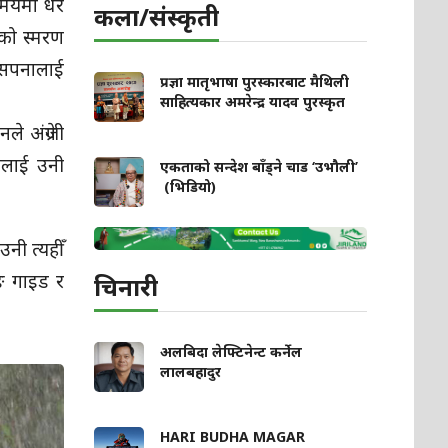
मयमा धेरै
कला/संस्कृती
रूको स्मरण
ो सपनालाई
प्रज्ञा मातृभाषा पुरस्कारबाट मैथिली
साहित्यकार अमरेन्द्र यादव पुरस्कृत
े अंग्रेजी
सलाई उनी
एकताको सन्देश बाँड्ने चाड ‘उभौली’
(भिडियो)
नी त्यहीँ
िङ गाइड र
चिनारी
अलबिदा लेफ्टिनेन्ट कर्नेल
लालबहादुर
HARI BUDHA MAGAR