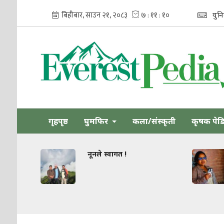
युन
गृहपृष्ठ
घुमफिर
कला/संस्कृती
कृषक पेड
नूनले स्वागत !
धार्मिक स
जोड