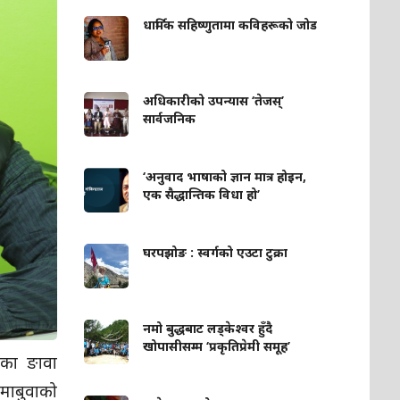
धार्मिक सहिष्णुतामा कविहरूको जोड
अधिकारीको उपन्यास ‘तेजस्’
सार्वजनिक
‘अनुवाद भाषाको ज्ञान मात्र होइन,
एक सैद्धान्तिक विधा हो’
घरपझोङ : स्वर्गको एउटा टुक्रा
नमो बुद्धबाट लड्केश्वर हुँदै
खोपासीसम्म ‘प्रकृतिप्रेमी समूह’
एका ङावा
माबुवाको