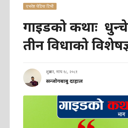
एभरेष्ट पेडिया टिभी
गाइडको कथाः धुन्चेम
तीन विधाको विशेषज
शुक्रबार, माघ १८, २०८१
सन्जाेगबाबु दाहाल