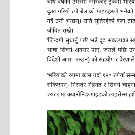
चौध वर्षको उमेरमा नगरकोट ट्रेकमा भरिय
दुःख गरियो त्यो बेलाको गाइडहरुले भनेको कु
गर्दै उनी भन्छन्। राति सुतिरहेको बेला
जीवित राखे।
‘जिन्दगी सुधार्नु पर्छ’ भन्ने दृढ संकल्पक
भाषा सिक्ने अवसर पाए, जसले पछि उन
विदेशी आमा भन्छन्) को सहयोग र प्रेरणाल
‘भरियाको रुपमा काम गर्दा १२० रुपैयाँ सम्
रोकिएनन्। निरन्तर मेहनत र सिक्ने चाहन
२०१९ मा क्यानोनिङ गाइडको लाइसेन्स हा