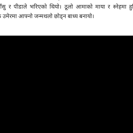
सु र पीडाले भरिएको थियो। ठूलो आमाको माया र स्नेहमा हुर
 उमेरमा आफ्नो जन्मथलो छोड्न बाध्य बनायो।