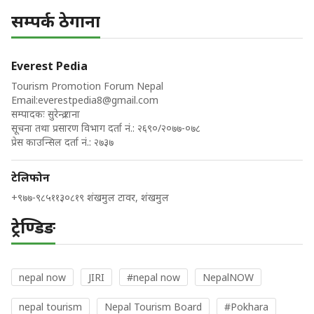
सम्पर्क ठेगाना
Everest Pedia
Tourism Promotion Forum Nepal
Email:
everestpedia8@gmail.com
सम्पादकः सुरेन्द्र राना
सूचना तथा प्रसारण विभाग दर्ता नं.: २६९०/२०७७-०७८
प्रेस काउन्सिल दर्ता नं.: २७३७
टेलिफोन
+९७७-९८५११३०८१९ शंखमुल टावर, शंखमुल
ट्रेण्डिङ
nepal now
JIRI
#nepal now
NepalNOW
nepal tourism
Nepal Tourism Board
#Pokhara