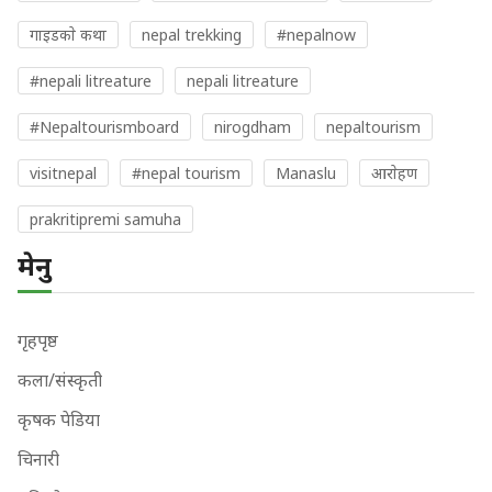
गाइडकाे कथा
nepal trekking
#nepalnow
#nepali litreature
nepali litreature
#Nepaltourismboard
nirogdham
nepaltourism
visitnepal
#nepal tourism
Manaslu
आराेहण
prakritipremi samuha
मेनु
गृहपृष्ठ
कला/संस्कृती
कृषक पेडिया
चिनारी