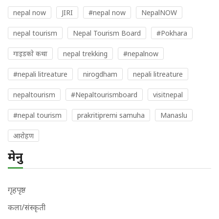
nepal now
JIRI
#nepal now
NepalNOW
nepal tourism
Nepal Tourism Board
#Pokhara
गाइडकाे कथा
nepal trekking
#nepalnow
#nepali litreature
nirogdham
nepali litreature
nepaltourism
#Nepaltourismboard
visitnepal
#nepal tourism
prakritipremi samuha
Manaslu
आराेहण
मेनु
गृहपृष्ठ
कला/संस्कृती