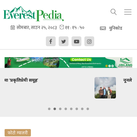
युनिकोड
नूनले स्वागत !
फोटो ग्यालरी