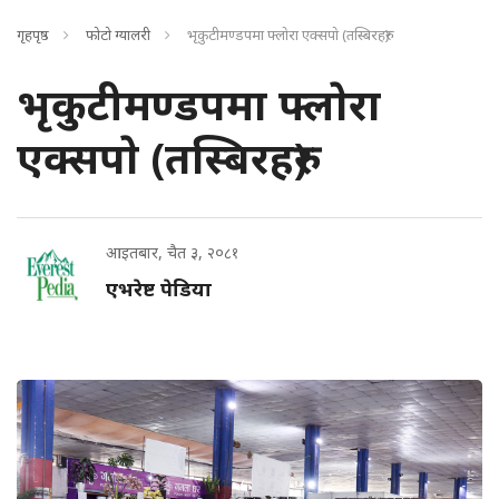
गृहपृष्ठ
फोटो ग्यालरी
भृकुटीमण्डपमा फ्लाेरा एक्सपाे (तस्बिरहरु)
भृकुटीमण्डपमा फ्लाेरा
एक्सपाे (तस्बिरहरु)
आइतबार, चैत ३, २०८१
एभरेष्ट पेडिया