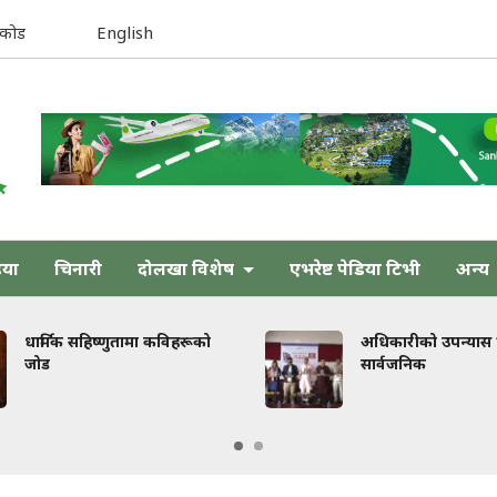
िकोड
English
िया
चिनारी
दोलखा विशेष
एभरेष्ट पेडिया टिभी
अन्य
हिष्णुतामा कविहरूको
अधिकारीको उपन्यास ‘तेजस्’
सार्वजनिक