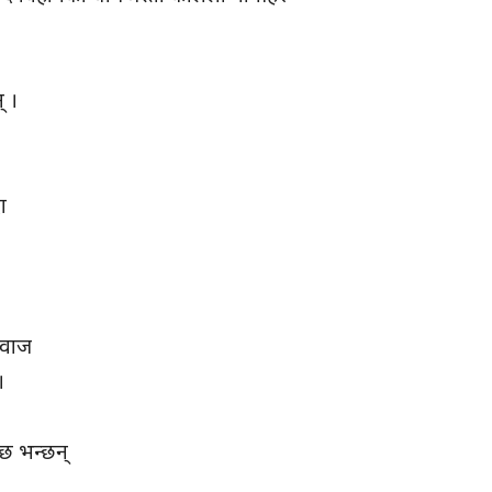
् ।
दा
 आवाज
।
ँछ भन्छन्