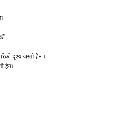
रा।
्को
रेको दृश्य जस्तो हैन ।
ो हैन।