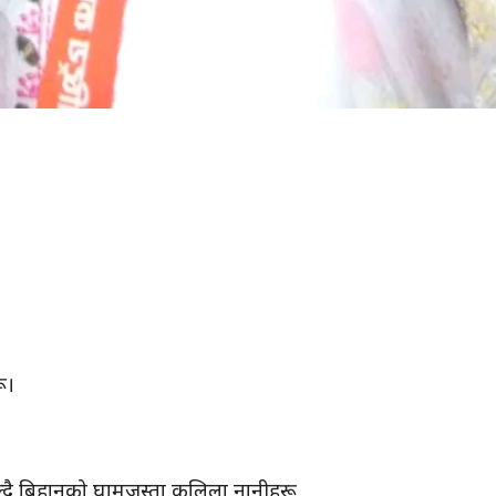
ू।
हाल्दै बिहानको घामजस्ता कलिला नानीहरू