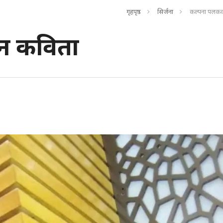
गृहपृष्ठ
सिर्जना
कल्पना पलकक
न कविता