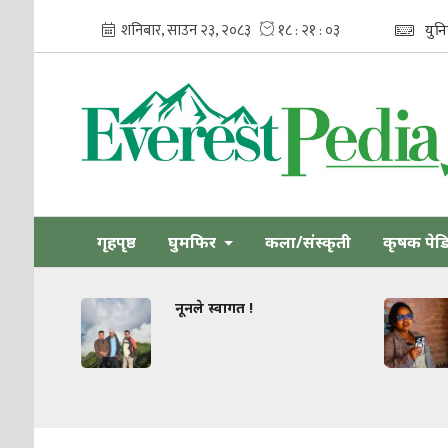
युन
गृहपृष्ठ
घुमफिर
कला/संस्कृती
कृषक पेड
नूनले स्वागत !
धार्मिक स
जोड