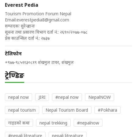
Everest Pedia
Tourism Promotion Forum Nepal
Email:
everestpedia8@gmail.com
सम्पादकः सुरेन्द्र राना
सूचना तथा प्रसारण विभाग दर्ता नं.: २६९०/२०७७-०७८
प्रेस काउन्सिल दर्ता नं.: २७३७
टेलिफोन
+९७७-९८५११३०८१९ शंखमुल टावर, शंखमुल
ट्रेण्डिङ
nepal now
JIRI
#nepal now
NepalNOW
nepal tourism
Nepal Tourism Board
#Pokhara
गाइडकाे कथा
nepal trekking
#nepalnow
#nepali litreature
nepali litreature