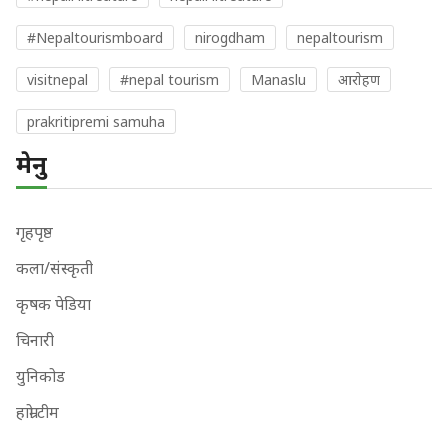
#Nepaltourismboard
nirogdham
nepaltourism
visitnepal
#nepal tourism
Manaslu
आराेहण
prakritipremi samuha
मेनु
गृहपृष्ठ
कला/संस्कृती
कृषक पेडिया
चिनारी
युनिकोड
हाम्रो टीम