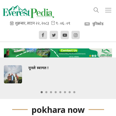
युनिकोड
नूनले स्वागत !
pokhara now