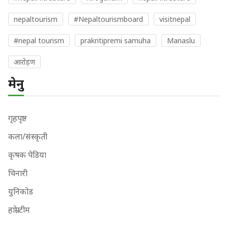
nepaltourism
#Nepaltourismboard
visitnepal
#nepal tourism
prakritipremi samuha
Manaslu
आराेहण
मेनु
गृहपृष्ठ
कला/संस्कृती
कृषक पेडिया
चिनारी
युनिकोड
हाम्रो टीम