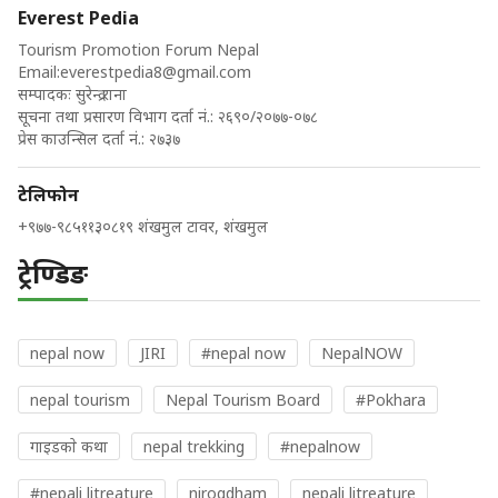
Everest Pedia
Tourism Promotion Forum Nepal
Email:
everestpedia8@gmail.com
सम्पादकः सुरेन्द्र राना
सूचना तथा प्रसारण विभाग दर्ता नं.: २६९०/२०७७-०७८
प्रेस काउन्सिल दर्ता नं.: २७३७
टेलिफोन
+९७७-९८५११३०८१९ शंखमुल टावर, शंखमुल
ट्रेण्डिङ
nepal now
JIRI
#nepal now
NepalNOW
nepal tourism
Nepal Tourism Board
#Pokhara
गाइडकाे कथा
nepal trekking
#nepalnow
#nepali litreature
nirogdham
nepali litreature