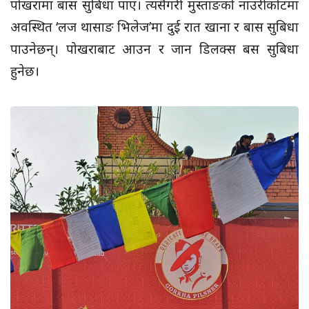
पोखरामा बास सुबिधा पाए। त्यसैगरी मुस्ताङको नाउरीकोटमा
अवस्थित ‘लज थासाङ भिलेज’मा दुई रात खाना र बास सुबिधा
पाउनेछन्। पोखराबाट आउन र जान डिलक्स बस सुबिधा
हुनेछ।