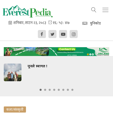
युनिकोड
धार्मिक सहिष्णुतामा कविह
कला/संस्कृती