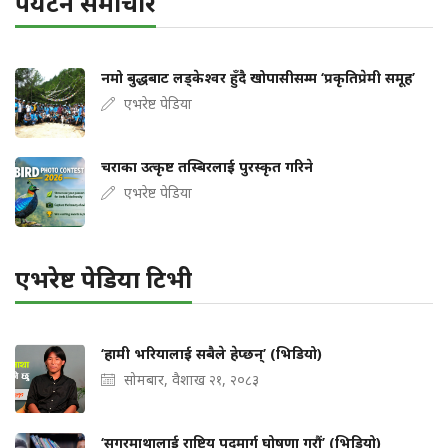
पर्यटन समाचार
नमो बुद्धबाट लड्केश्वर हुँदै खोपासीसम्म ‘प्रकृतिप्रेमी समूह’
एभरेष्ट पेडिया
चराका उत्कृष्ट तस्बिरलाई पुरस्कृत गरिने
एभरेष्ट पेडिया
एभरेष्ट पेडिया टिभी
‘हामी भरियालाई सबैले हेप्छन्’ (भिडियो)
सोमबार, वैशाख २१, २०८३
‘सगरमाथालाई राष्ट्रिय पदमार्ग घोषणा गरौं’ (भिडियो)