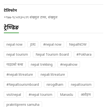
टेलिफोन
+९७७-९८५११३०८१९ शंखमुल टावर, शंखमुल
ट्रेण्डिङ
nepal now
JIRI
#nepal now
NepalNOW
nepal tourism
Nepal Tourism Board
#Pokhara
गाइडकाे कथा
nepal trekking
#nepalnow
#nepali litreature
nepali litreature
#Nepaltourismboard
nirogdham
nepaltourism
visitnepal
#nepal tourism
Manaslu
आराेहण
prakritipremi samuha