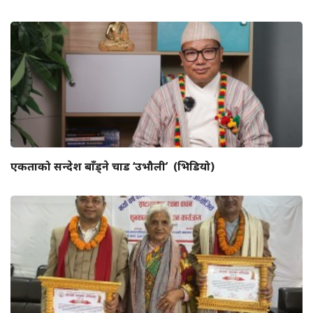
एकताको सन्देश बाँड्ने चाड ‘उभौली’ (भिडियो)