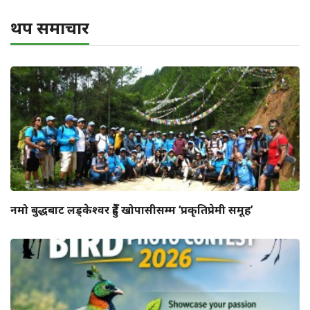
थप समाचार
नमो बुद्धबाट लड्केश्वर हुँदै खोपासीसम्म ‘प्रकृतिप्रेमी समूह’