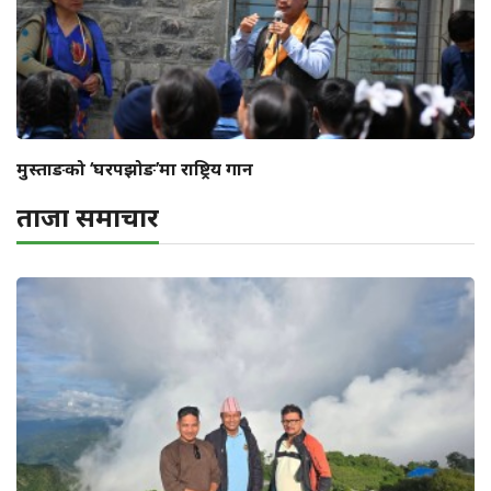
मुस्ताङको ‘घरपझोङ’मा राष्ट्रिय गान
ताजा समाचार