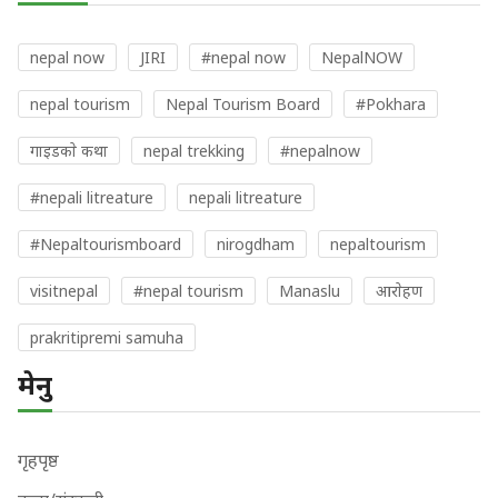
nepal now
JIRI
#nepal now
NepalNOW
nepal tourism
Nepal Tourism Board
#Pokhara
गाइडकाे कथा
nepal trekking
#nepalnow
#nepali litreature
nepali litreature
#Nepaltourismboard
nirogdham
nepaltourism
visitnepal
#nepal tourism
Manaslu
आराेहण
prakritipremi samuha
मेनु
गृहपृष्ठ