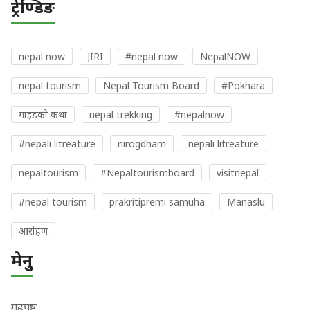
ट्रेण्डिङ
nepal now
JIRI
#nepal now
NepalNOW
nepal tourism
Nepal Tourism Board
#Pokhara
गाइडकाे कथा
nepal trekking
#nepalnow
#nepali litreature
nirogdham
nepali litreature
nepaltourism
#Nepaltourismboard
visitnepal
#nepal tourism
prakritipremi samuha
Manaslu
आराेहण
मेनु
गृहपृष्ठ