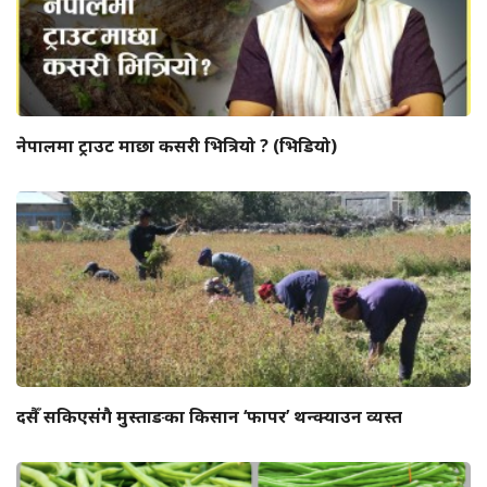
नेपालमा ट्राउट माछा कसरी भित्रियो ? (भिडियो)
दसैँ सकिएसंगै मुस्ताङका किसान ‘फापर’ थन्क्याउन व्यस्त