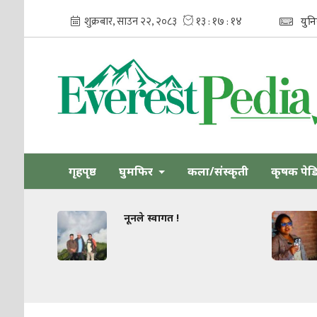
युन
गृहपृष्ठ
घुमफिर
कला/संस्कृती
कृषक पेड
नूनले स्वागत !
ध