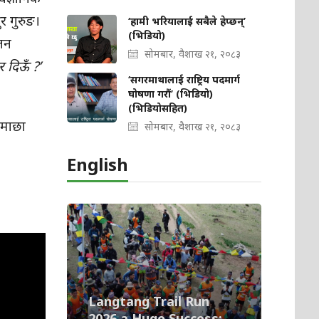
ुर गुरुङ।
‘हामी भरियालाई सबैले हेप्छन्’
(भिडियो)
ालन
सोमबार, वैशाख २१, २०८३
र दिऊँ ?’
‘सगरमाथालाई राष्ट्रिय पदमार्ग
घोषणा गरौं’ (भिडियो)
(भिडियोसहित)
ट माछा
सोमबार, वैशाख २१, २०८३
English
Langtang Trail Run
2026 a Huge Success;