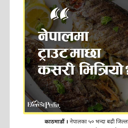
काठमाडौं ।
नेपालका ५० भन्दा बढी जिल्ला