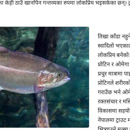
का केही ठाउँ खानपिन गन्तव्यका रुपमा लोकप्रिय भइसकेका छन्। ट
तिखा काँडा नहुन
स्वादिलो भएकाले
लोकप्रिय बनेक
प्रोटिन र ओमेगा थ
प्रचुर मात्रामा प
प्रोटिनले शरीरको
गराउँछ भने ओमेग
रक्तसंचार र मस्
विकासमा सहयो
नेपालमा ट्राउट 
भित्र्याउने मत्स्य