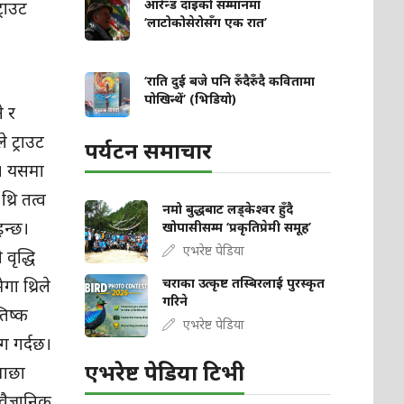
आरेन्ड दाइको सम्मानमा
्राउट
‘लाटोकोसेरोसँग एक रात’
‘राति दुई बजे पनि रुँदैरुँदै कवितामा
पोखिन्थें’ (भिडियो)
े र
 ट्राउट
पर्यटन समाचार
ो। यसमा
्रि तत्व
नमो बुद्धबाट लड्केश्वर हुँदै
ाइन्छ।
खोपासीसम्म ‘प्रकृतिप्रेमी समूह’
एभरेष्ट पेडिया
 वृद्धि
ा थ्रिले
चराका उत्कृष्ट तस्बिरलाई पुरस्कृत
गरिने
तिष्क
एभरेष्ट पेडिया
ग गर्दछ।
एभरेष्ट पेडिया टिभी
माछा
 वैज्ञानिक