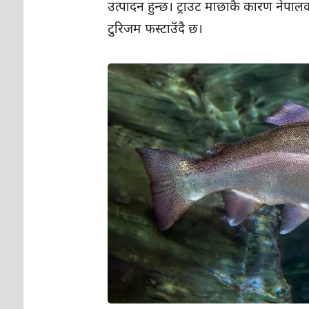
उत्पादन हुन्छ। ट्राउट माछाकै कारण नेपाल
टुरिजम फस्टाउँदै छ।