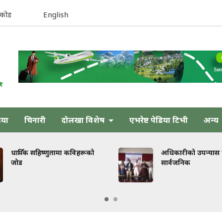
िकोड
English
िया
चिनारी
दोलखा विशेष
एभरेष्ट पेडिया टिभी
अन्य
ार्मिक सहिष्णुतामा कविहरूको
अधिकारीको उपन्यास ‘तेजस्
जोड
सार्वजनिक