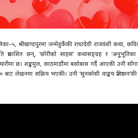
ा–५, श्रीखण्डपुरमा जन्मेहुर्केकी राधादेवी राजवंशी कथा, कविता
ि प्रकाशित छन्, ‘छोरीको साहस’ कथासङ्ग्रह र ‘अनुुभूतिका
 तयारीमा छ। शङ्खमुल, काठमाडौंमा बसोबास गर्दै आएकी उनी साँगाको
७० बाट लेखनमा सक्रिय भएकी। उनी ‘सुनकोसी वाङ्मय प्रतिष्ठान