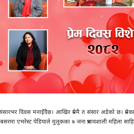
संसारभर दिवस मनाइँदैछ। आखिर प्रेममै त संसार अडेको छ। प्रेम
अबसरमा एभरेस्ट पेडियाले मुलुकका ७ जना प्रभावशाली महिला साह