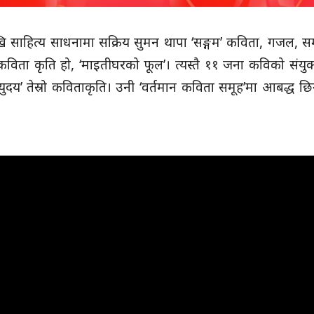
देखि साहित्य साधनामा सक्रिय सुमन थापा ‘सङ्गम’ कविता, गजल, 
 कविता कृति हो, ‘माइतीघरको फूल’। त्यस्तै ११ जना कविको संयुक्
अभ्युदय’ तेस्रो कविताकृति। उनी ‘वर्तमान कविता समूह’मा आबद्ध छ