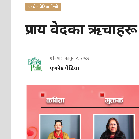
एभरेष्ट पेडिया टिभी
प्रणय वेदका ऋचाहर
शनिबार, फागुन २, २०८२
एभरेष्ट पेडिया