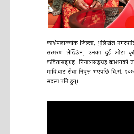
काभ्रेपलाञ्चोक जिल्ला, धुलिखेल नगरपालिक
संस्मरण लेख्छिन्। उनका दुुई ओटा कृत
कवितासङ्ग्रह। नियात्रासङ्ग्रह प्रकाशनको
मावि.बाट सेवा निवृत्त भएपछि वि.सं. २०
सदस्य पनि हुन्।