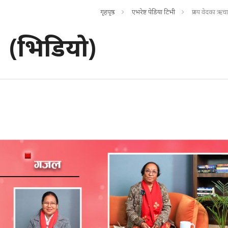
गृहपृष्ठ
एभरेष्ट पेडिया टिभी
प्रणय वेदका ऋच
ू (भिडियो)