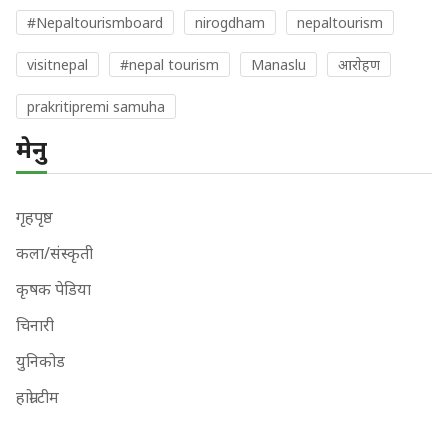
#Nepaltourismboard
nirogdham
nepaltourism
visitnepal
#nepal tourism
Manaslu
आराेहण
prakritipremi samuha
मेनु
गृहपृष्ठ
कला/संस्कृती
कृषक पेडिया
चिनारी
युनिकोड
हाम्रो टीम