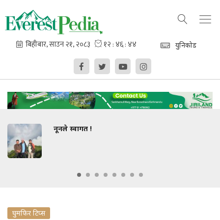
युनिकोड
नले स्वागत !
धा
घुमफिर टिप्स