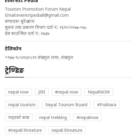
Everest Pedia
Tourism Promotion Forum Nepal
Email:
everestpedia8@gmail.com
सम्पादकः सुरेन्द्र राना
सूचना तथा प्रसारण विभाग दर्ता नं.: २६९०/२०७७-०७८
प्रेस काउन्सिल दर्ता नं.: २७३७
टेलिफोन
+९७७-९८५११३०८१९ शंखमुल टावर, शंखमुल
ट्रेण्डिङ
nepal now
JIRI
#nepal now
NepalNOW
nepal tourism
Nepal Tourism Board
#Pokhara
गाइडकाे कथा
nepal trekking
#nepalnow
#nepali litreature
nepali litreature