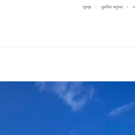
गृहपृष्ठ
घुमफिर अनुभव
म