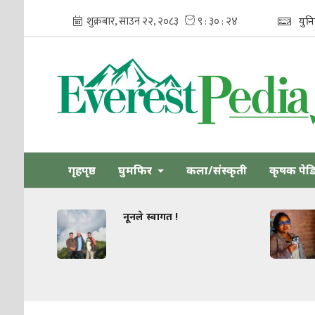
युन
गृहपृष्ठ
घुमफिर
कला/संस्कृती
कृषक पेड
नूनले स्वागत !
धार्मिक सहिष्णुतामा क
जोड