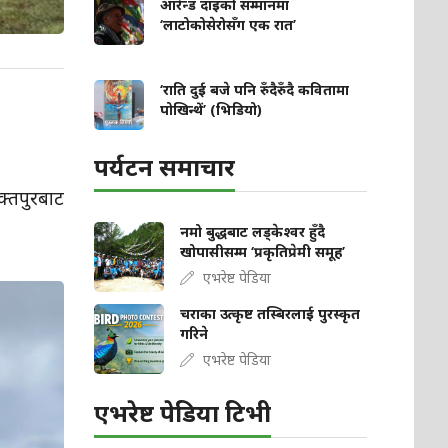
आरेन्ड दाइको सम्मानमा
‘लाटोकोसेरोसँग एक रात’
‘राति दुई बजे पनि रुँदैरुँदै कवितामा
पोखिन्थें’ (भिडियो)
पर्यटन समाचार
क्तपुरबाट
नमो बुद्धबाट लड्केश्वर हुँदै
खोपासीसम्म ‘प्रकृतिप्रेमी समूह’
एभरेष्ट पेडिया
चराका उत्कृष्ट तस्बिरलाई पुरस्कृत
गरिने
एभरेष्ट पेडिया
एभरेष्ट पेडिया टिभी