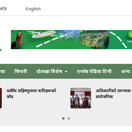
िकोड
English
िया
चिनारी
दोलखा विशेष
एभरेष्ट पेडिया टिभी
अन्य
विहरूको
अधिकारीको उपन्यास ‘तेजस्’
सार्वजनिक